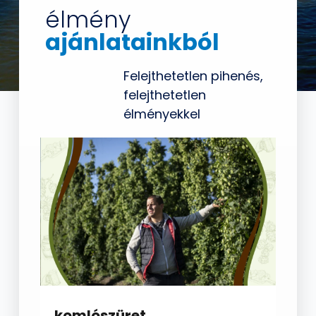
élmény
ajánlatainkból
Felejthetetlen pihenés,
felejthetetlen
élményekkel
komlószüret